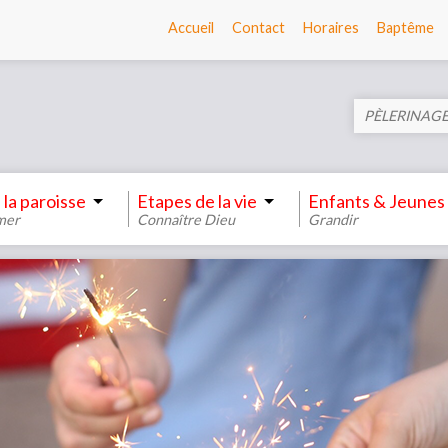
Accueil
Contact
Horaires
Baptême
PÈLERINAGE
 la paroisse
Etapes de la vie
Enfants & Jeunes
mer
Connaître Dieu
Grandir