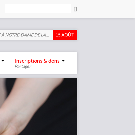
Rechercher
 À NOTRE-DAME DE LA…
15 AOÛT
Inscriptions & dons
Partager