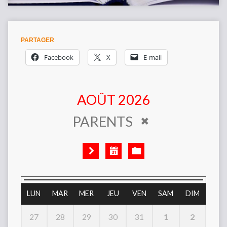
PARTAGER
Facebook
X
E-mail
AOÛT 2026
PARENTS
LUN
MAR
MER
JEU
VEN
SAM
DIM
1
2
27
28
29
30
31