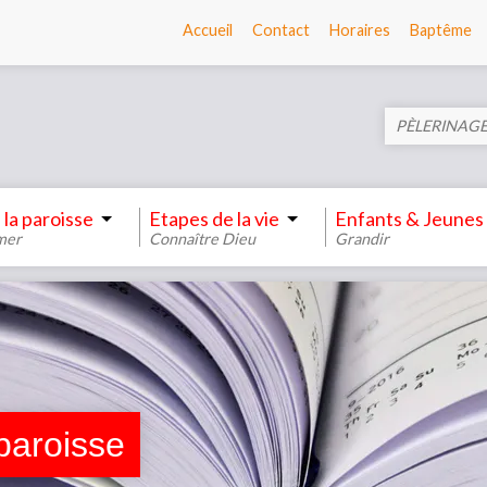
Accueil
Contact
Horaires
Baptême
PÈLERINAGE
 la paroisse
Etapes de la vie
Enfants & Jeunes
mer
Connaître Dieu
Grandir
 paroisse