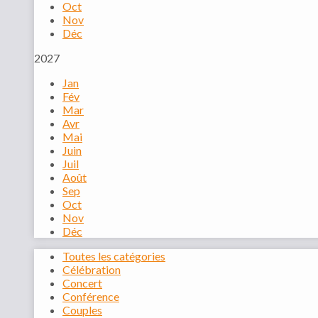
Oct
Nov
Déc
2027
Jan
Fév
Mar
Avr
Mai
Juin
Juil
Août
Sep
Oct
Nov
Déc
Toutes les catégories
Célébration
Concert
Conférence
Couples