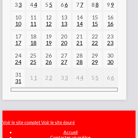
3
3
4
4
5
5
6
6
7
7
8
8
9
9
10
11
12
13
14
15
16
10
11
12
13
14
15
16
17
18
19
20
21
22
23
17
18
19
20
21
22
23
24
25
26
27
28
29
30
24
25
26
27
28
29
30
31
1
1
2
2
3
3
4
4
5
5
6
6
31
Voir le site complet
Voir le site épuré
Accueil
Contacter un prêtre