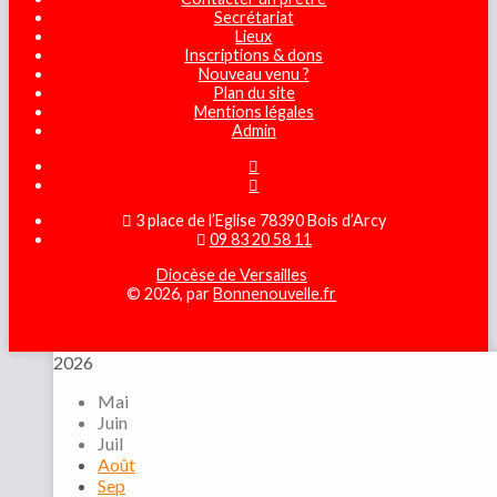
Secrétariat
Lieux
Inscriptions & dons
Nouveau venu ?
Plan du site
Mentions légales
Admin
3 place de l’Eglise 78390 Bois d’Arcy
09 83 20 58 11
Diocèse de Versailles
© 2026, par
Bonnenouvelle.fr
2026
Mai
Juin
Juil
Août
Sep