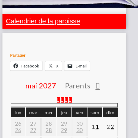
Calendrier de la paroisse
Partager
Facebook
X
E-mail
mai 2027
Parents
lun
mar
mer
jeu
ven
sam
dim
26
27
28
29
30
1
1
2
2
26
27
28
29
30