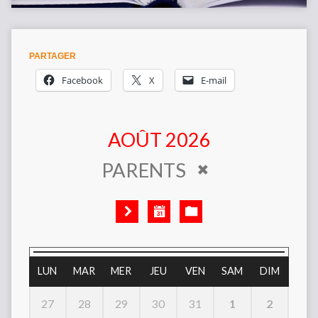
PARTAGER
Facebook
X
E-mail
AOÛT 2026
PARENTS
LUN
MAR
MER
JEU
VEN
SAM
DIM
1
2
27
28
29
30
31