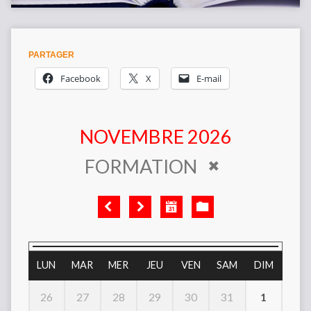
PARTAGER
Facebook
X
E-mail
NOVEMBRE 2026
FORMATION
LUN
MAR
MER
JEU
VEN
SAM
DIM
1
26
27
28
29
30
31